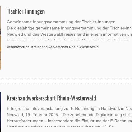
Tischler-Innungen
Gemeinsame Innungsversammlung der Tischler-Innungen
Die diesjährige gemeinsame Innungsversammlung der Tischler-Inn
Neuwied und des Westerwaldkreises fand in einem informativen und
Versammlung hatten die Teilnehmer die Gelegenheit, die Birkenh
Verantwortlich: Kreishandwerkerschaft Rhein-Westerwald
Kreishandwerkerschaft Rhein-Westerwald
Erfolgreiche Infoveranstaltung zur E-Rechnung im Handwerk in Ne
Neuwied, 19. Februar 2025 – Die zunehmende Digitalisierung stel
Herausforderungen – insbesondere die Einführung der E-Rechnung
Handwerksbetriebe darauf vorzubereiten, fand am 18. Fe