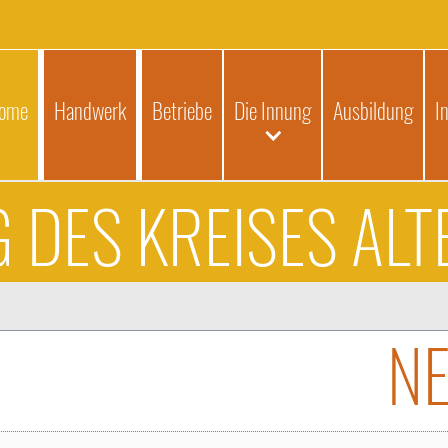
ome
Handwerk
Betriebe
Die Innung
Ausbildung
I
 DES KREISES AL
N