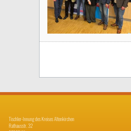
Tischler-Innung des Kreises Altenkirchen
Rathausstr. 32