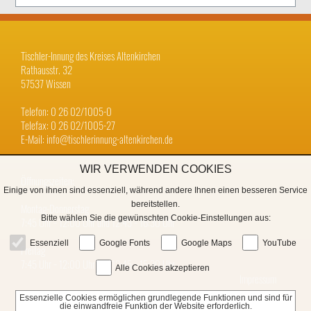
Tischler-Innung des Kreises Altenkirchen
Rathausstr. 32
57537 Wissen
Telefon: 0 26 02/1005-0
Telefax: 0 26 02/1005-27
E-Mail: info@tischlerinnung-altenkirchen.de
WIR VERWENDEN COOKIES
Öffnungszeiten:
Einige von ihnen sind essenziell, während andere Ihnen einen besseren Service
bereitstellen.
Montag-Donnerstag
Bitte wählen Sie die gewünschten Cookie-Einstellungen aus:
7:45 Uhr − 12:00 Uhr und 12:45 − 16:30 Uhr
Essenziell
Google Fonts
Google Maps
YouTube
Freitag
7:45 Uhr − 12:00 Uhr und 12:45 − 15:30 Uhr
Alle Cookies akzeptieren
Impressum
Essenzielle Cookies ermöglichen grundlegende Funktionen und sind für
Datenschutz
die einwandfreie Funktion der Website erforderlich.