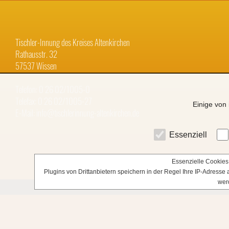
Tischler-Innung des Kreises Altenkirchen
Rathausstr. 32
57537 Wissen
Telefon: 0 26 02/1005-0
Telefax: 0 26 02/1005-27
Einige von 
E-Mail: info@tischlerinnung-altenkirchen.de
Essenziell
Essenzielle Cookies 
Plugins von Drittanbietern speichern in der Regel Ihre IP-Adress
wer