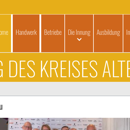
ome
Handwerk
Betriebe
Die Innung
Ausbildung
I
 DES KREISES AL
u