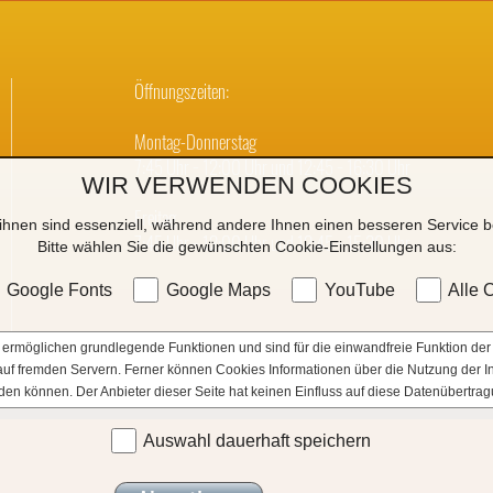
Öffnungszeiten:
Montag-Donnerstag
7:45 Uhr − 12:00 Uhr und 12:45 − 16:30 Uhr
WIR VERWENDEN COOKIES
Freitag
ihnen sind essenziell, während andere Ihnen einen besseren Service be
7:45 Uhr − 12:00 Uhr und 12:45 − 15:30 Uhr
Bitte wählen Sie die gewünschten Cookie-Einstellungen aus:
Google Fonts
Google Maps
YouTube
Alle 
ermöglichen grundlegende Funktionen und sind für die einwandfreie Funktion der 
e auf fremden Servern. Ferner können Cookies Informationen über die Nutzung der 
den können. Der Anbieter dieser Seite hat keinen Einfluss auf diese Datenübertrag
Auswahl dauerhaft speichern